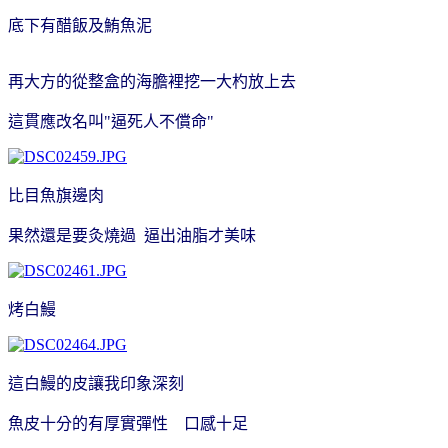
底下有醋飯及鮪魚泥
再大方的從整盒的海膽裡挖一大杓放上去
這貫應改名叫"逼死人不償命"
比目魚旗邊肉
果然還是要灸燒過 逼出油脂才美味
烤白鰻
這白鰻的皮讓我印象深刻
魚皮十分的有厚實彈性 口感十足