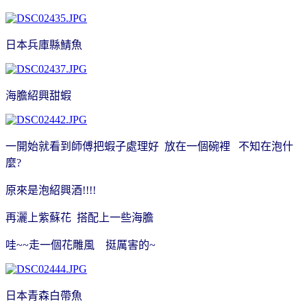
日本兵庫縣鯖魚
海膽紹興甜蝦
一開始就看到師傅把蝦子處理好 放在一個碗裡 不知在泡什
麼?
原來是泡紹興酒!!!!
再灑上紫蘇花 搭配上一些海膽
哇~~走一個花雕風 挺厲害的~
日本青森白帶魚