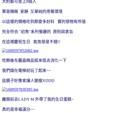
大約都可坐上8個人
算是精緻 安靜 又單純的用餐環境
以這樣的價格吃到那麼多好料 實的很物有所值
完全符合 "初魚"系列餐廳的 原則與衷旨
在這裡慶祝生日 氣氛很是不錯!!
吃飽後在麗晶精品逛來逛去消化一下
我們還在電梯前玩了起來~~
這鏡子好像會讓人變瘦XDDD
離開前去LADY M 外帶了我的生日蛋糕~
真的是幸福滿分~~