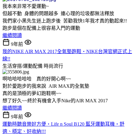
我本來非常不愛運動~
但越不動 身體的問題越多 連心理的垃圾都無法釋放
我們家小黑先生迷上跑步後 苦勸我快1年我才真的動起來!!
跑步是個在配備上很容易入門的運動
繼續閱讀
9年前
我的NIKE AIR MAX 2017全氣墊跑鞋‧NIKE台灣官網正式上
線!!
生活穿搭/運動配備
時尚流行
啊哈哈哈哈哈 真的好開心啊~~
對於愛跑步的我來說 AIR MAX的全氣墊
真的是頂極的夢幻跑鞋啊~~
想了好久~~終於有機會入手Nike的AIR MAX 2017
繼續閱讀
9年前
運動時聽音樂好方便‧Life n Soul B120 藍牙運動耳機‧舒
適、穩定、好收納!!!