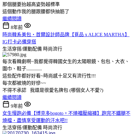
那個腿要抬越高姿勢越標準
這個動作我的腿跟腰都快抽筋了
繼續閱讀
8年前
時尚韓系美包‧首爾設計師品牌【覓品 x ALICE MARTHA】
IG打卡必備穿搭
生活穿搭/運動配備
時尚流行
每次看韓劇啊~我都覺得韓國女生的太陽眼鏡、包包、大衣、
圍巾、鞋子.............
這些配件都好好看~時尚感十足又有流行性!!!
每次都被燒的好慘~~
不得不承認 我還是很愛名牌包 (哪個女人不愛?)
繼續閱讀
9年前
女生慢跑必備【博克多bogoto。不燒襠壓縮褲】跑完不鐵腿不
燒檔‧盡情享受運動的汗水吧!!
生活穿搭/運動配備
時尚流行