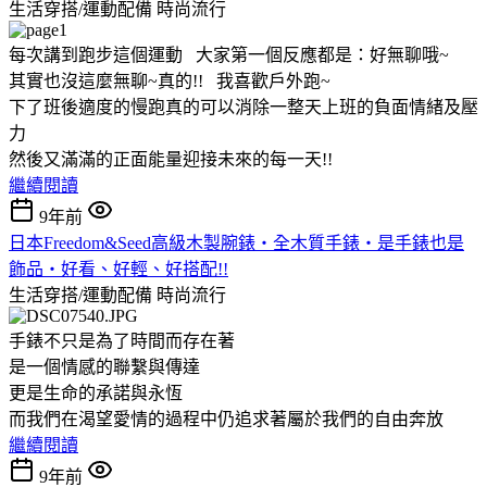
生活穿搭/運動配備
時尚流行
每次講到跑步這個運動 大家第一個反應都是：好無聊哦~
其實也沒這麼無聊~真的!! 我喜歡戶外跑~
下了班後適度的慢跑真的可以消除一整天上班的負面情緒及壓
力
然後又滿滿的正面能量迎接未來的每一天!!
繼續閱讀
9年前
日本Freedom&Seed高級木製腕錶‧全木質手錶‧是手錶也是
飾品‧好看、好輕、好搭配!!
生活穿搭/運動配備
時尚流行
手錶不只是為了時間而存在著
是一個情感的聯繫與傳達
更是生命的承諾與永恆
而我們在渴望愛情的過程中仍追求著屬於我們的自由奔放
繼續閱讀
9年前