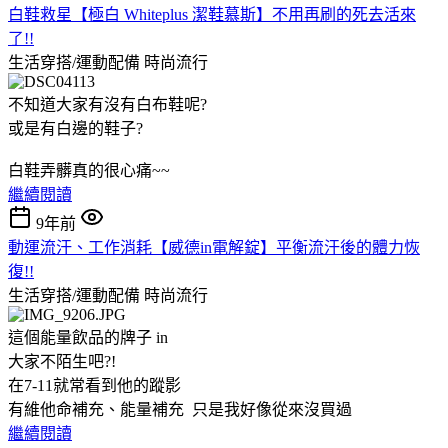
白鞋救星【極白 Whiteplus 潔鞋慕斯】不用再刷的死去活來
了!!
生活穿搭/運動配備
時尚流行
不知道大家有沒有白布鞋呢?
或是有白邊的鞋子?
白鞋弄髒真的很心痛~~
繼續閱讀
9年前
動運流汗、工作消耗【威德in電解錠】平衡流汗後的體力恢
復!!
生活穿搭/運動配備
時尚流行
這個能量飲品的牌子 in
大家不陌生吧?!
在7-11就常看到他的蹤影
有維他命補充、能量補充 只是我好像從來沒買過
繼續閱讀