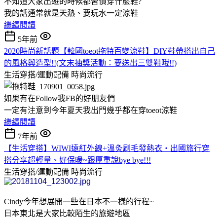
不知道大家出遊的時候都習慣穿什麼鞋?
我的話通常就是天熱、要玩水一定涼鞋
繼續閱讀
5年前
2020時尚新話題【韓國toeot拖特百變涼鞋】DIY鞋帶搭出自己
的風格與造型!!(文末抽獎活動：要送出三雙鞋哦!!)
生活穿搭/運動配備
時尚流行
如果有在Follow我FB的好朋友們
一定有注意到今年夏天我出門幾乎都在穿toeot涼鞋
繼續閱讀
7年前
【生活穿搭】WIWI遠紅外線+溫灸刷毛發熱衣‧出國旅行穿
搭分享超輕量、好保暖~跟厚重說bye bye!!!
生活穿搭/運動配備
時尚流行
Cindy今年想展開一些在日本不一樣的行程~
日本東北是大家比較陌生的旅遊地區