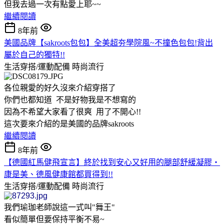
但我去過一次有點愛上耶~~
繼續閱讀
8年前
美國品牌【sakroots包包】全美超夯學院風~不撞色包包!背出
屬於自己的獨特!!
生活穿搭/運動配備
時尚流行
各位親愛的好久沒來介紹穿搭了
你們也都知道 不是好物我是不想寫的
因為不希望大家看了很爽 用了不開心!!
這次要來介紹的是美國的品牌sakroots
繼續閱讀
8年前
【德國紅馬健飛宣言】終於找到安心又好用的腿部舒緩凝膠‧
康是美、德風健康館都買得到!!
生活穿搭/運動配備
時尚流行
我們瑜珈老師說這一式叫"舞王"
看似簡單但要保持平衡不易~