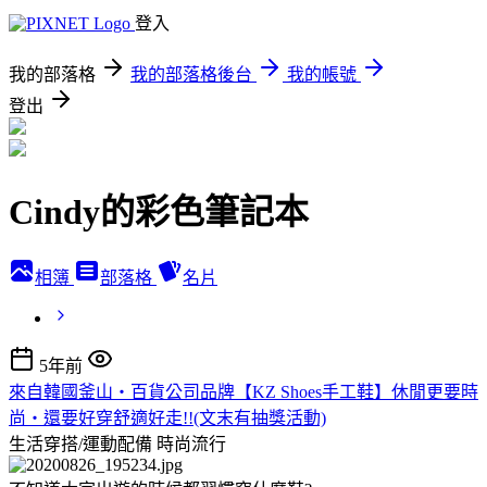
登入
我的部落格
我的部落格後台
我的帳號
登出
Cindy的彩色筆記本
相簿
部落格
名片
5年前
來自韓國釜山‧百貨公司品牌【KZ Shoes手工鞋】休閒更要時
尚‧還要好穿舒適好走!!(文末有抽獎活動)
生活穿搭/運動配備
時尚流行