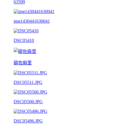
63599
img1430441630041
DSC05410
碳佐麻里
DSC05511.JPG
DSC05500.JPG
DSC05496.JPG